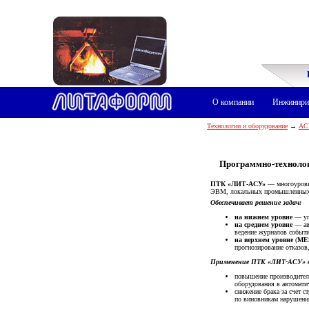
О компании
Инжинири
Технологии и оборудование
→
АС
Программно-техноло
ПТК «ЛИТ-АСУ»
— многоуровне
ЭВМ, локальных промышленных се
Обеспечивает решение задач:
на нижнем уровне
— упр
на среднем уровне
— авт
ведение журналов событи
на верхнем уровне
(
ME
прогнозирование отказов,
Применение ПТК «ЛИТ-АСУ» о
повышение производитель
оборудования в автомати
снижение брака за счет с
по виновникам нарушени