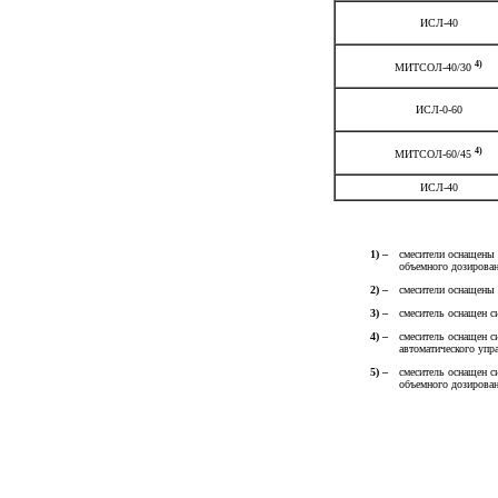
ИСЛ-40
4)
МИТСОЛ-40/30
ИСЛ-0-60
4)
МИТСОЛ-60/45
ИСЛ-40
1)
–
смесители оснащены 
объемного дозирова
2) –
смесители оснащены 
3) –
смеситель оснащен с
4)
–
смеситель оснащен с
автоматического упр
5) –
смеситель оснащен с
объемного дозирован