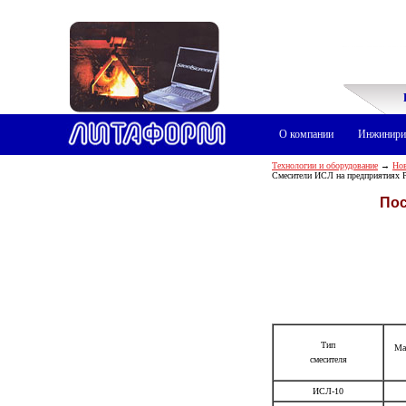
О компании
Инжинири
Технологии и оборудование
→
Нов
Смесители ИСЛ на предприятиях 
Пос
Тип
Мас
смесителя
ИСЛ-10