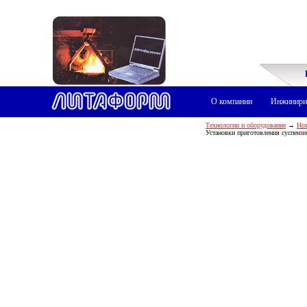
О компании
Инжинири
Технологии и оборудование
→
Нов
Установки приготовления суспензи