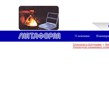
О компании
Инжинири
Технологии и оборудование
→
Нов
Производство алюминиевых отлив